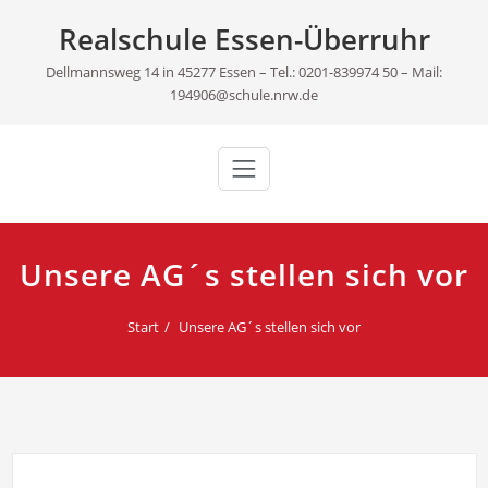
Skip
Realschule Essen-Überruhr
to
content
Dellmannsweg 14 in 45277 Essen – Tel.: 0201-839974 50 – Mail:
194906@schule.nrw.de
Unsere AG´s stellen sich vor
Start
Unsere AG´s stellen sich vor