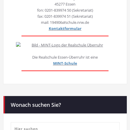
45277 Essen
fon: 0201-839974 50 (Sekretariat)
fax: 0201-839974 51 (Sekretariat)
mail: 194906
at
schule.nrw.de
Kontaktformular
Die Realschule Essen-Überruhr ist eine
MINT-Schule
Wonach suchen Sie?