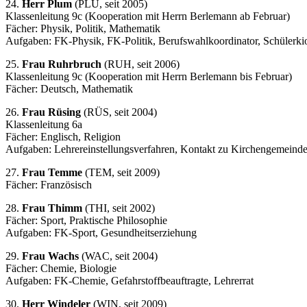
24.
Herr Plum
(PLU, seit 2005)
Klassenleitung 9c (Kooperation mit Herrn Berlemann ab Februar)
Fächer: Physik, Politik, Mathematik
Aufgaben: FK-Physik, FK-Politik, Berufswahlkoordinator, Schülerki
25.
Frau Ruhrbruch
(RUH, seit 2006)
Klassenleitung 9c (Kooperation mit Herrn Berlemann bis Februar)
Fächer: Deutsch, Mathematik
26.
Frau Rüsing
(RÜS, seit 2004)
Klassenleitung 6a
Fächer: Englisch, Religion
Aufgaben: Lehrereinstellungsverfahren, Kontakt zu Kirchengemeind
27.
Frau Temme
(TEM, seit 2009)
Fächer: Französisch
28.
Frau Thimm
(THI, seit 2002)
Fächer: Sport, Praktische Philosophie
Aufgaben: FK-Sport, Gesundheitserziehung
29.
Frau Wachs
(WAC, seit 2004)
Fächer: Chemie, Biologie
Aufgaben: FK-Chemie, Gefahrstoffbeauftragte, Lehrerrat
30.
Herr Windeler
(WIN, seit 2009)