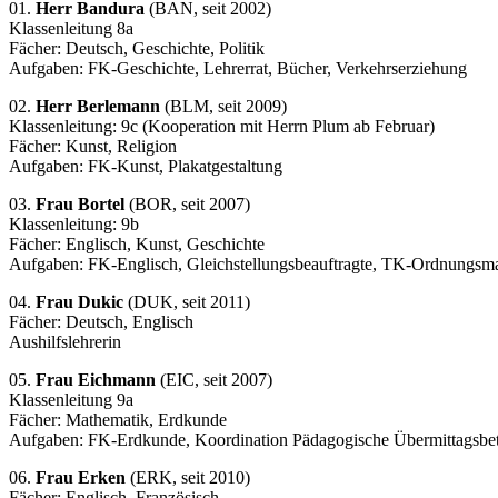
01.
Herr Bandura
(BAN, seit 2002)
Klassenleitung 8a
Fächer: Deutsch, Geschichte, Politik
Aufgaben: FK-Geschichte, Lehrerrat, Bücher, Verkehrserziehung
02.
Herr Berlemann
(BLM, seit 2009)
Klassenleitung: 9c (Kooperation mit Herrn Plum ab Februar)
Fächer: Kunst, Religion
Aufgaben: FK-Kunst, Plakatgestaltung
03.
Frau Bortel
(BOR, seit 2007)
Klassenleitung: 9b
Fächer: Englisch, Kunst, Geschichte
Aufgaben: FK-Englisch, Gleichstellungsbeauftragte, TK-Ordnungs
04.
Frau Dukic
(DUK, seit 2011)
Fächer: Deutsch, Englisch
Aushilfslehrerin
05.
Frau Eichmann
(EIC, seit 2007)
Klassenleitung 9a
Fächer: Mathematik, Erdkunde
Aufgaben: FK-Erdkunde, Koordination Pädagogische Übermittagsbe
06.
Frau Erken
(ERK, seit 2010)
Fächer: Englisch, Französisch