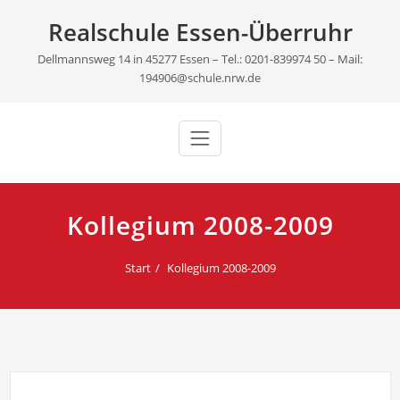
Skip
Realschule Essen-Überruhr
to
content
Dellmannsweg 14 in 45277 Essen – Tel.: 0201-839974 50 – Mail:
194906@schule.nrw.de
Kollegium 2008-2009
Start
Kollegium 2008-2009